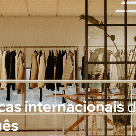
as internacionais
d
uês