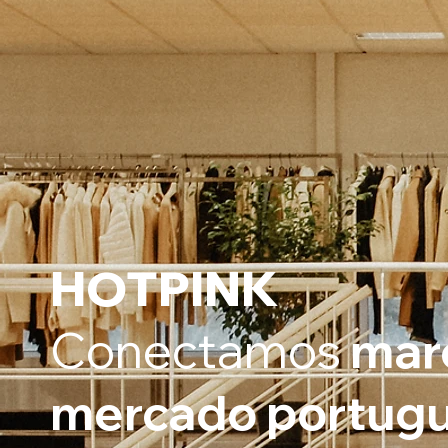
HOTPINK
Conectamos
marc
mercado portug